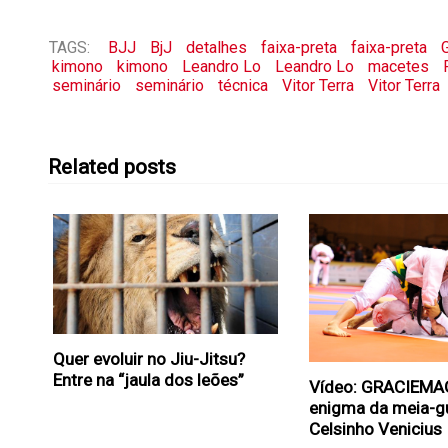
TAGS:
BJJ
BjJ
detalhes
faixa-preta
faixa-preta
G
kimono
kimono
Leandro Lo
Leandro Lo
macetes
seminário
seminário
técnica
Vitor Terra
Vitor Terra
Related posts
Quer evoluir no Jiu-Jitsu?
Entre na “jaula dos leões”
Vídeo: GRACIEMA
enigma da meia-g
Celsinho Venicius