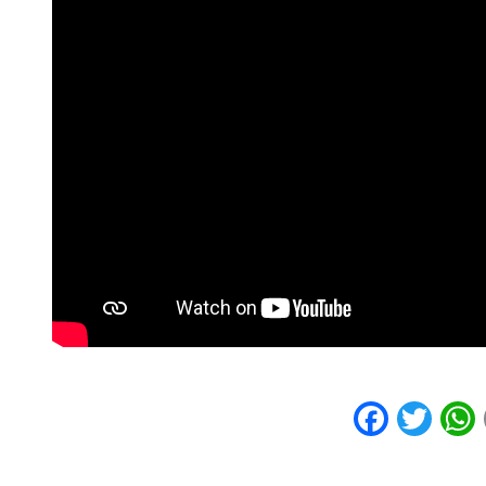
Faceb
Twi