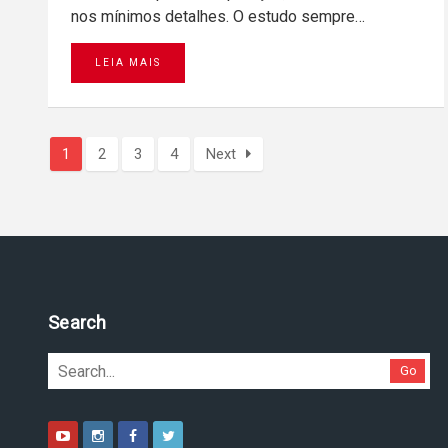
nos mínimos detalhes. O estudo sempre…
LEIA MAIS
1
2
3
4
Next
Pesquise no site
Go