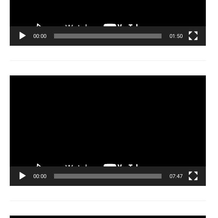
00:00
01:50
Tocador
de
vídeo
00:00
07:47