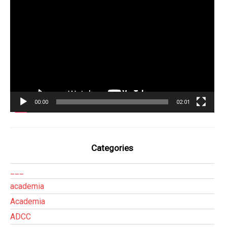
Tocador
de
vídeo
00:00
02:01
Categories
___
academia
Academia
ADCC