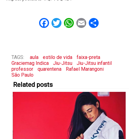
Facebook
Twitter
WhatsApp
Email
Share
TAGS:
aula
estilo de vida
faixa-preta
Graciemag Indica
Jiu-Jitsu
Jiu-Jitsu infantil
professor
quarentena
Rafael Marangoni
São Paulo
Related posts