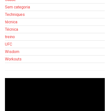
Sem categoria
Techniques
técnica
Técnica
treino
UFC
Wisdom
Workouts
Tocador
de
vídeo