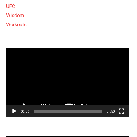
UFC
Wisdom
Workouts
Tocador
de
vídeo
00:00
01:50