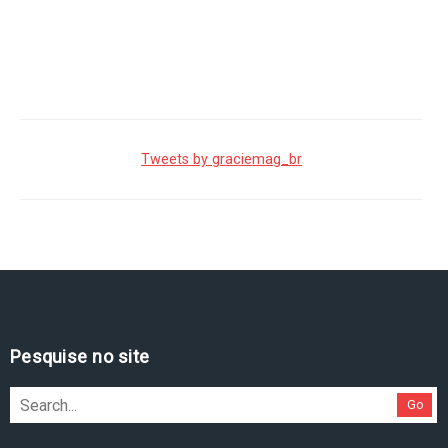
Tweets by graciemag_br
Pesquise no site
Go