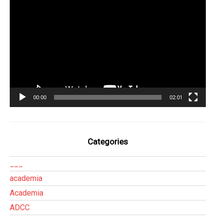
Tocador
de
vídeo
00:00
02:01
Categories
___
academia
Academia
ADCC