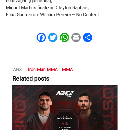
finalização (guilhotina);
Miguel Martins finalizou Cleyton Raphael;
Elias Guerreiro x William Pereira – No Contest.
Facebook
Twitter
WhatsApp
Email
Share
TAGS:
Iron Man MMA
MMA
Related posts