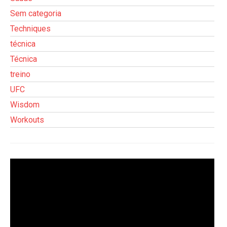
Sem categoria
Techniques
técnica
Técnica
treino
UFC
Wisdom
Workouts
Tocador
de
vídeo