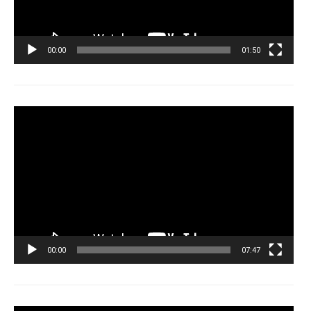
00:00
01:50
Tocador
de
vídeo
00:00
07:47