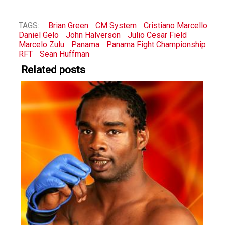
TAGS:
Brian Green
CM System
Cristiano Marcello
Daniel Gelo
John Halverson
Julio Cesar Field
Marcelo Zulu
Panama
Panama Fight Championship
RFT
Sean Huffman
Related posts