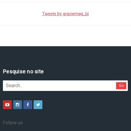
Tweets by graciemag_br
Pesquise no site
Go
Follow us