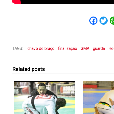
Fac
T
TAGS:
chave de braço
finalização
GMA
guarda
He
Related posts