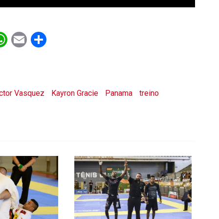
ebook
witter
WhatsApp
Email
Share
ctor Vasquez
Kayron Gracie
Panama
treino