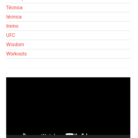
Técnica
técnica
treino
UFC
Wisdom
Workouts
Tocador
de
vídeo