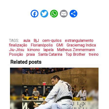
Facebook
Twitter
WhatsApp
Email
Share
TAGS:
aula
BjJ
cem-quilos
estrangulamento
finalização
Florianópolis
GMI
Graciemag Indica
Jiu-Jitsu
kimono
lapela
Matheus Zimmermann
Posição
praia
Santa Catarina
Top Brother
treino
Related posts