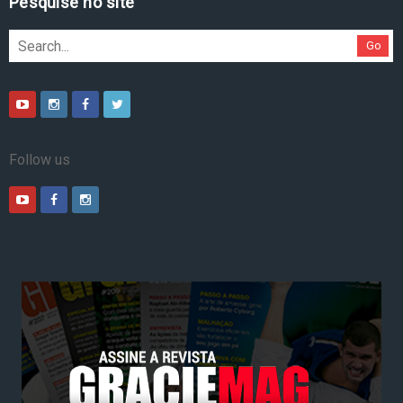
Pesquise no site
Go
Follow us