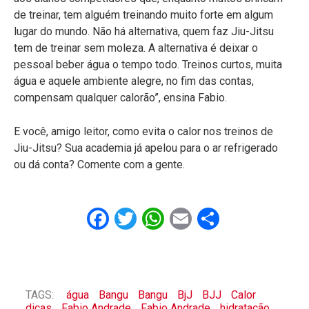
de treinar, tem alguém treinando muito forte em algum
lugar do mundo. Não há alternativa, quem faz Jiu-Jitsu
tem de treinar sem moleza. A alternativa é deixar o
pessoal beber água o tempo todo. Treinos curtos, muita
água e aquele ambiente alegre, no fim das contas,
compensam qualquer calorão”, ensina Fabio.
E você, amigo leitor, como evita o calor nos treinos de
Jiu-Jitsu? Sua academia já apelou para o ar refrigerado
ou dá conta? Comente com a gente.
Facebook
Twitter
WhatsApp
Email
Share
TAGS:
água
Bangu
Bangu
BjJ
BJJ
Calor
dicas
Fabio Andrade
Fabio Andrade
hidratação