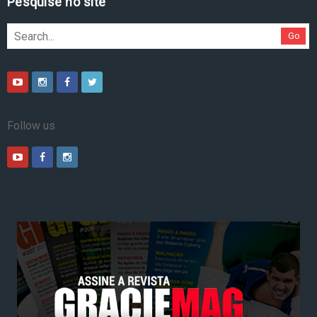
Pesquise no site
Go
Follow us