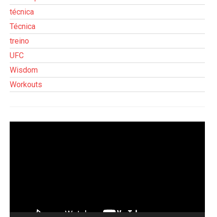
técnica
Técnica
treino
UFC
Wisdom
Workouts
Tocador
de
vídeo