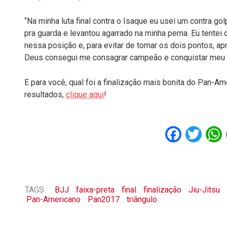
“Na minha luta final contra o Isaque eu usei um contra go
pra guarda e levantou agarrado na minha perna. Eu tentei 
nessa posição e, para evitar de tomar os dois pontos, apr
Deus consegui me consagrar campeão e conquistar meu terc
E para você, qual foi a finalização mais bonita do Pan-A
resultados,
clique aqui
!
Faceb
Twi
TAGS:
BJJ
faixa-preta
final
finalização
Jiu-Jitsu
Pan-Americano
Pan2017
triângulo