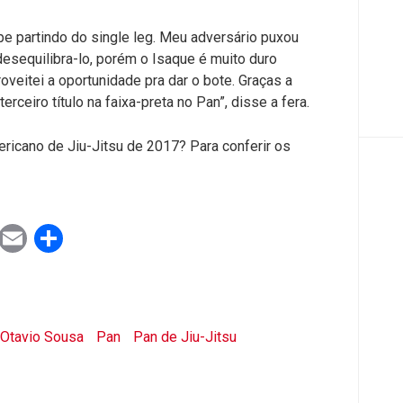
lpe partindo do single leg. Meu adversário puxou
desequilibra-lo, porém o Isaque é muito duro
oveitei a oportunidade pra dar o bote. Graças a
eiro título na faixa-preta no Pan”, disse a fera.
mericano de Jiu-Jitsu de 2017? Para conferir os
ook
tter
WhatsApp
Email
Share
Otavio Sousa
Pan
Pan de Jiu-Jitsu