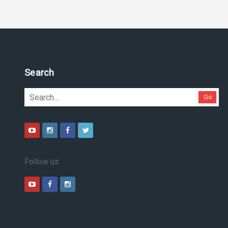
Pesquise no site
Go
Follow us