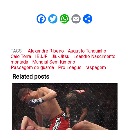
Facebook
Twitter
WhatsApp
Email
Share
TAGS:
Alexandre Ribeiro
Augusto Tanquinho
Caio Terra
IBJJF
Jiu-Jitsu
Leandro Nascimento
montada
Mundial Sem Kimono
Passagem de guarda
Pro League
raspagem
Related posts