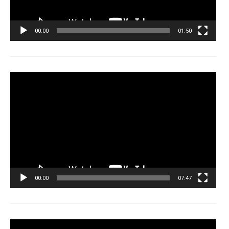
00:00
01:50
Tocador
de
vídeo
00:00
07:47
Tocador