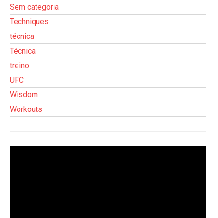
Sem categoria
Techniques
técnica
Técnica
treino
UFC
Wisdom
Workouts
Tocador
de
vídeo