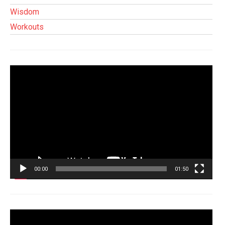
Wisdom
Workouts
Tocador
de
vídeo
00:00
01:50
Tocador
de