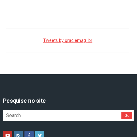
Tweets by graciemag_br
Pesquise no site
Go