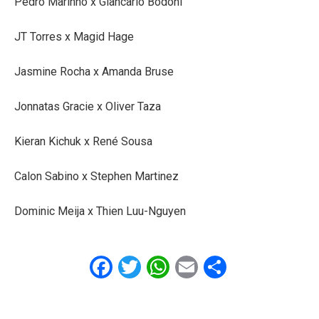
Pedro Marinho x Giancarlo Bodoni
JT Torres x Magid Hage
Jasmine Rocha x Amanda Bruse
Jonnatas Gracie x Oliver Taza
Kieran Kichuk x René Sousa
Calon Sabino x Stephen Martinez
Dominic Meija x Thien Luu-Nguyen
Facebook
Twitter
WhatsApp
Email
Share