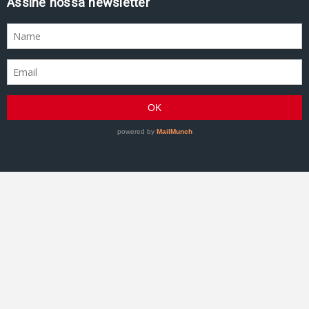
Assine nossa newsletter
GRACIEMAG - Uma revista a serviço do Jiu-Jitsu
©2007–Presente GRACIEMAG. Todos os direitos
reservados.