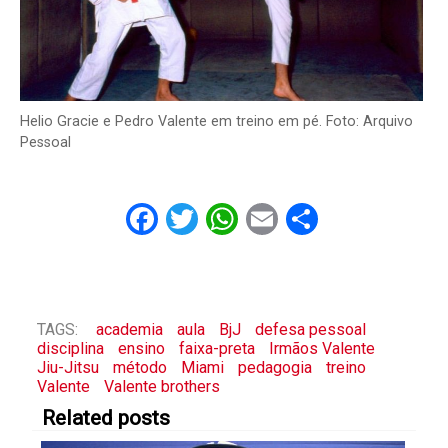
Helio Gracie e Pedro Valente em treino em pé. Foto: Arquivo
Pessoal
Facebook
Twitter
WhatsApp
Email
Share
TAGS:
academia
aula
BjJ
defesa pessoal
disciplina
ensino
faixa-preta
Irmãos Valente
Jiu-Jitsu
método
Miami
pedagogia
treino
Valente
Valente brothers
Related posts