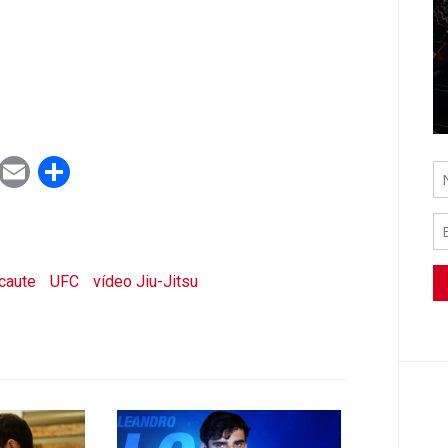
ook
tter
WhatsApp
Email
Share
caute
UFC
vídeo Jiu-Jitsu