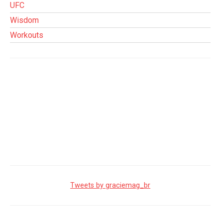
UFC
Wisdom
Workouts
Tweets by graciemag_br