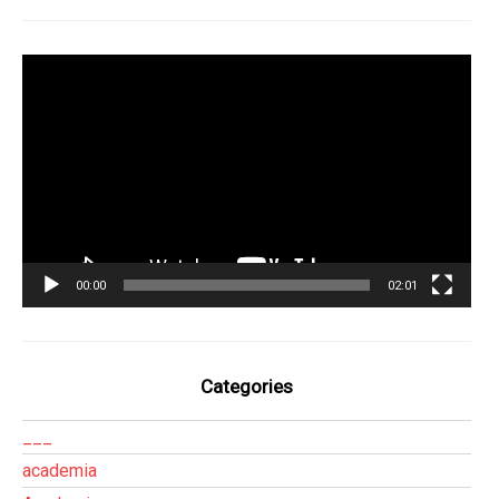
Tocador
de
vídeo
00:00
02:01
Categories
___
academia