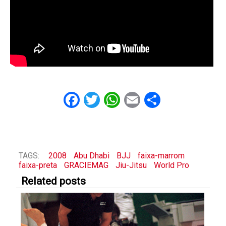
Facebook
Twitter
WhatsApp
Email
Share
TAGS:
2008
Abu Dhabi
BJJ
faixa-marrom
faixa-preta
GRACIEMAG
Jiu-Jitsu
World Pro
Related posts