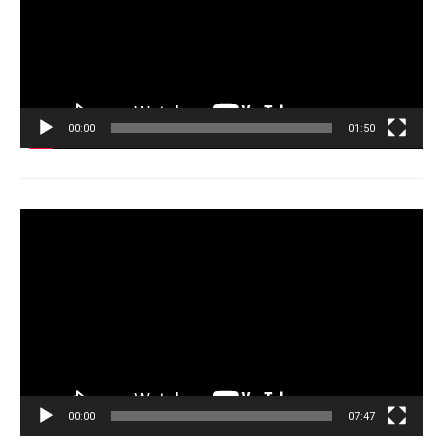
00:00
01:50
Tocador
de
vídeo
00:00
07:47