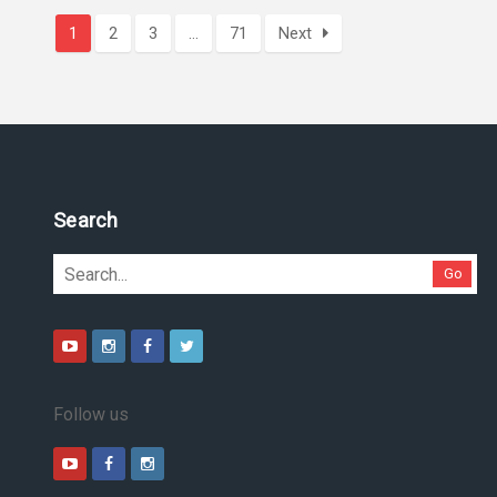
1
2
3
…
71
Next
Pesquise no site
Go
Follow us