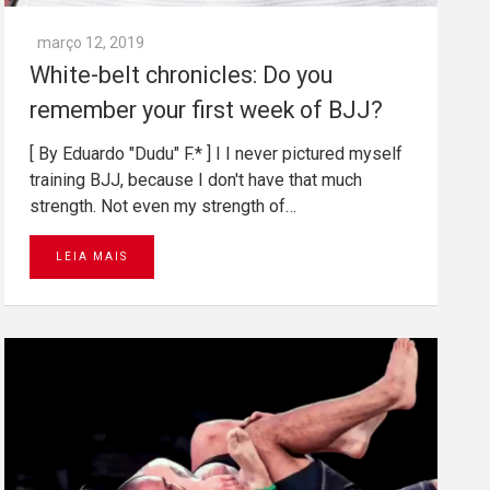
março 12, 2019
White-belt chronicles: Do you
remember your first week of BJJ?
[ By Eduardo "Dudu" F.* ] I I never pictured myself
training BJJ, because I don't have that much
strength. Not even my strength of…
LEIA MAIS