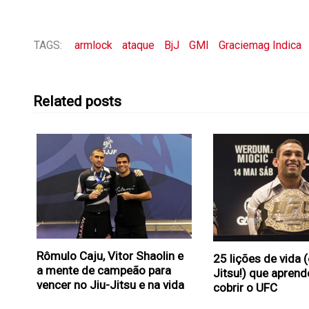
TAGS:
armlock
ataque
BjJ
GMI
Graciemag Indica
Related posts
Rômulo Caju, Vitor Shaolin e
25 lições de vida (
a mente de campeão para
Jitsu!) que apren
vencer no Jiu-Jitsu e na vida
cobrir o UFC