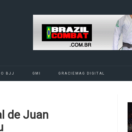
DO BJJ
GMI
GRACIEMAG DIGITAL
al de Juan
u