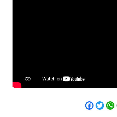
Faceb
Twi