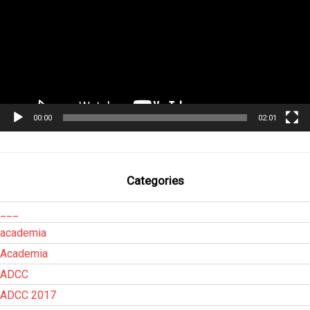
00:00
02:01
Categories
___
academia
Academia
ADCC
ADCC 2017