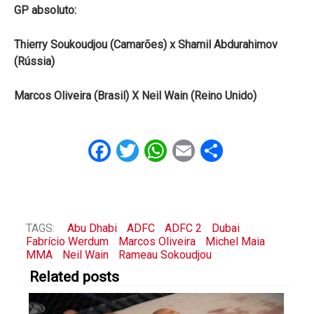
GP absoluto:
Thierry Soukoudjou (Camarões) x Shamil Abdurahimov
(Rússia)
Marcos Oliveira (Brasil) X Neil Wain (Reino Unido)
Facebook
Twitter
WhatsApp
Email
Share
TAGS:
Abu Dhabi
ADFC
ADFC 2
Dubai
Fabrício Werdum
Marcos Oliveira
Michel Maia
MMA
Neil Wain
Rameau Sokoudjou
Related posts