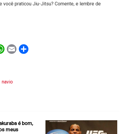
que você praticou Jiu-Jitsu? Comente, e lembre de
ebook
witter
WhatsApp
Email
Share
navio
Sakuraba é bom,
os meus