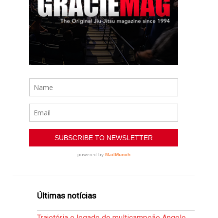
Últimas notícias
Trajetória e legado do multicampeão Angelo