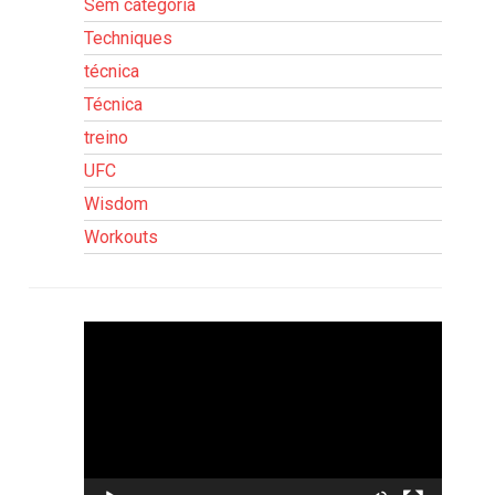
Sem categoria
Techniques
técnica
Técnica
treino
UFC
Wisdom
Workouts
Tocador
de
vídeo