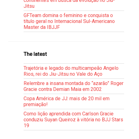
continentes em busca da evolução no Jiu-
Jitsu
GFTeam domina o feminino e conquista o
título geral no Internacional Sul-Americano
Master da IBJJF
The latest
Trajetória e legado do multicampeão Angelo
Rios, rei do Jiu-Jitsu no Vale do Aço
Relembre a insana montada do “azarão” Roger
Gracie contra Demian Maia em 2002
Copa América de JJ: mais de 20 mil em
premiação!
Como lição aprendida com Carlson Gracie
conduziu Suyan Queiroz à vitória no BJJ Stars
19