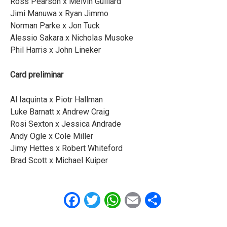
Ross Pearson x Melvin Guillard
Jimi Manuwa x Ryan Jimmo
Norman Parke x Jon Tuck
Alessio Sakara x Nicholas Musoke
Phil Harris x John Lineker
Card preliminar
Al Iaquinta x Piotr Hallman
Luke Barnatt x Andrew Craig
Rosi Sexton x Jessica Andrade
Andy Ogle x Cole Miller
Jimy Hettes x Robert Whiteford
Brad Scott x Michael Kuiper
Facebook
Twitter
WhatsApp
Email
Share