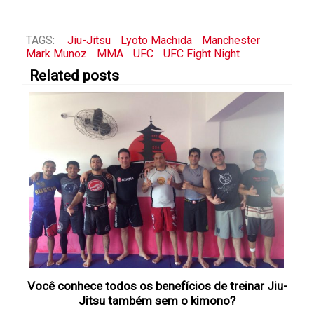
TAGS:
Jiu-Jitsu
Lyoto Machida
Manchester
Mark Munoz
MMA
UFC
UFC Fight Night
Related posts
Você conhece todos os benefícios de treinar Jiu-
Jitsu também sem o kimono?