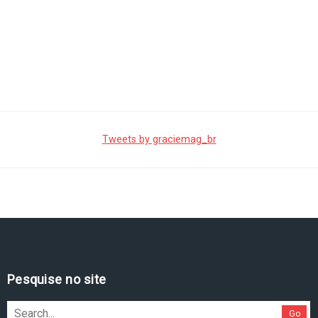
Tweets by graciemag_br
Pesquise no site
Go