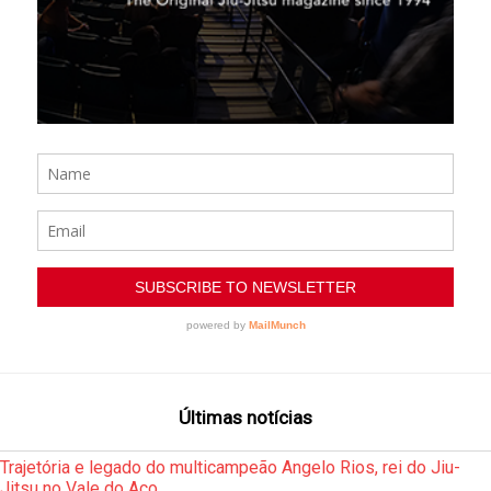
Últimas notícias
Trajetória e legado do multicampeão Angelo Rios, rei do Jiu-
Jitsu no Vale do Aço