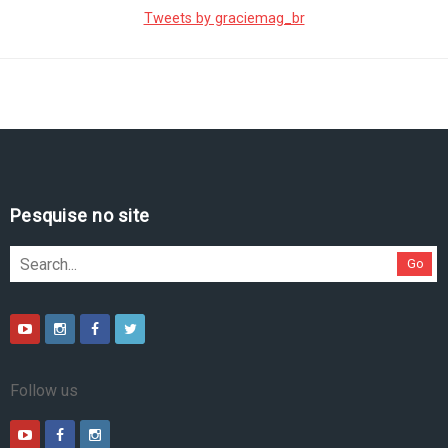
Tweets by graciemag_br
Pesquise no site
Go
Follow us