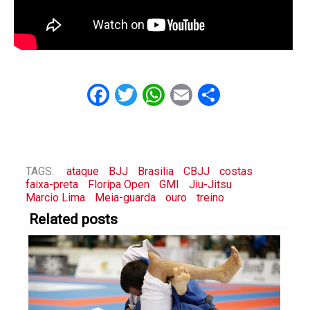
Facebook
Twitter
WhatsApp
Email
Share
TAGS:
ataque
BJJ
Brasilia
CBJJ
costas
faixa-preta
Floripa Open
GMI
Jiu-Jitsu
Marcio Lima
Meia-guarda
ouro
treino
Related posts