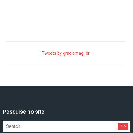
Tweets by graciemag_br
Pesquise no site
Go