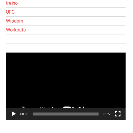
treino
UFC
Wisdom
Workouts
Tocador
de
vídeo
00:00
01:50