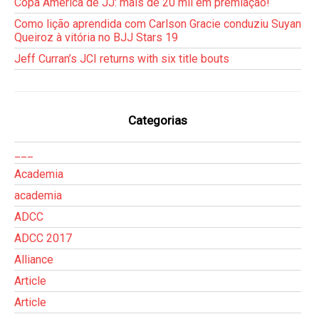
Copa América de JJ: mais de 20 mil em premiação!
Como lição aprendida com Carlson Gracie conduziu Suyan
Queiroz à vitória no BJJ Stars 19
Jeff Curran’s JCI returns with six title bouts
Categorias
___
Academia
academia
ADCC
ADCC 2017
Alliance
Article
Article