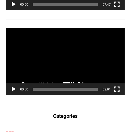
00:00
07:47
Tocador
de
vídeo
00:00
02:01
Categories
___