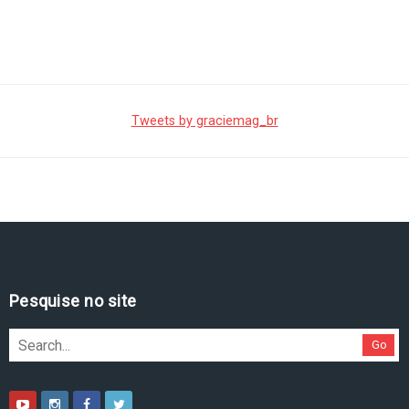
Tweets by graciemag_br
Pesquise no site
Go