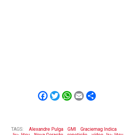
Facebook
Twitter
WhatsApp
Email
Share
TAGS:
Alexandre Pulga
GMI
Graciemag Indica
Jiu-Jitsu
Nova Geração
repetição
vídeo Jiu-Jitsu