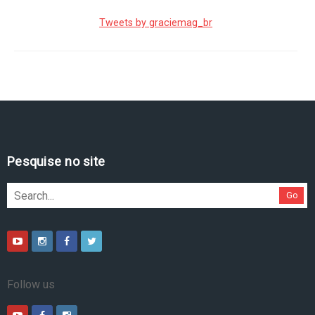
Tweets by graciemag_br
Pesquise no site
Go
Follow us