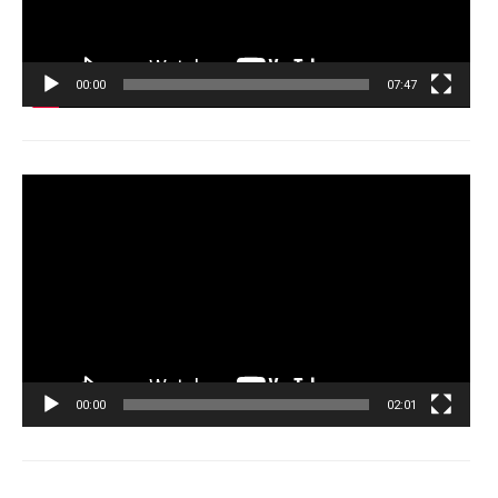
00:00
07:47
Tocador
de
vídeo
00:00
02:01