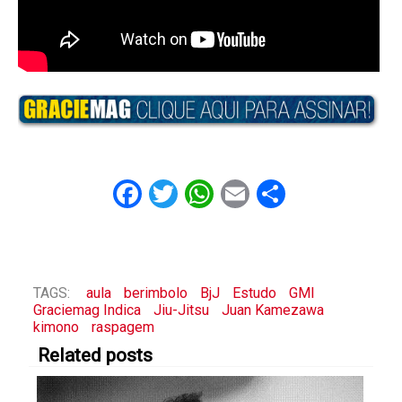
Facebook
Twitter
WhatsApp
Email
Share
TAGS:
aula
berimbolo
BjJ
Estudo
GMI
Graciemag Indica
Jiu-Jitsu
Juan Kamezawa
kimono
raspagem
Related posts