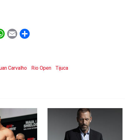
ebook
witter
WhatsApp
Email
Share
uan Carvalho
Rio Open
Tijuca