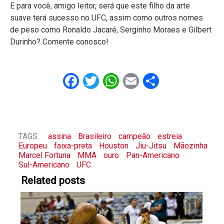
E para você, amigo leitor, será que este filho da arte
suave terá sucesso no UFC, assim como outros nomes
de peso como Ronaldo Jacaré, Serginho Moraes e Gilbert
Durinho? Comente conosco!
Facebook
Twitter
WhatsApp
Email
Share
TAGS:
assina
Brasileiro
campeão
estreia
Europeu
faixa-preta
Houston
Jiu-Jitsu
Mãozinha
Marcel Fortuna
MMA
ouro
Pan-Americano
Sul-Americano
UFC
Related posts