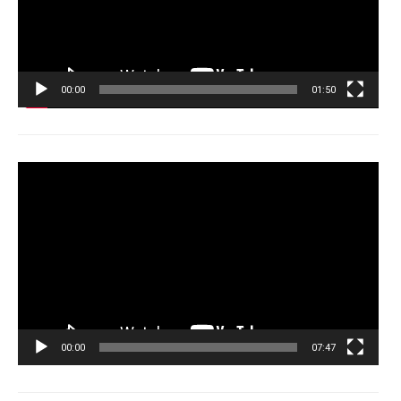
00:00
01:50
Tocador
de
vídeo
00:00
07:47