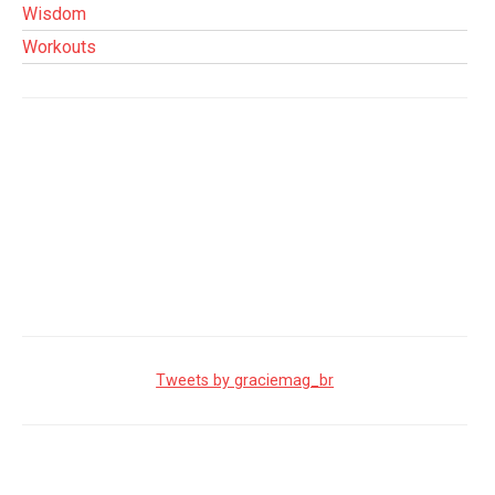
Wisdom
Workouts
Tweets by graciemag_br