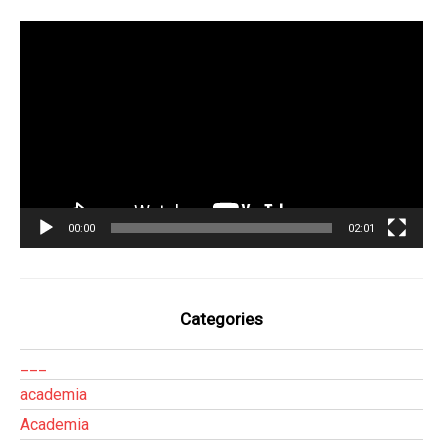
Tocador
de
vídeo
00:00
02:01
Categories
___
academia
Academia