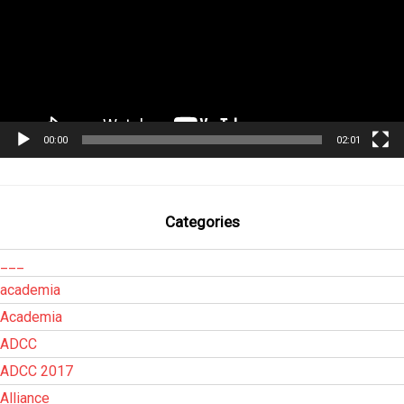
00:00
02:01
Categories
___
academia
Academia
ADCC
ADCC 2017
Alliance