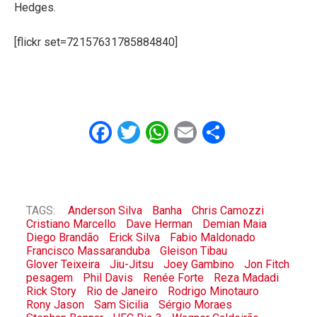
Hedges.
[flickr set=72157631785884840]
Facebook
Twitter
WhatsApp
Email
Share
TAGS:
Anderson Silva
Banha
Chris Camozzi
Cristiano Marcello
Dave Herman
Demian Maia
Diego Brandão
Erick Silva
Fabio Maldonado
Francisco Massaranduba
Gleison Tibau
Glover Teixeira
Jiu-Jitsu
Joey Gambino
Jon Fitch
pesagem
Phil Davis
Renée Forte
Reza Madadi
Rick Story
Rio de Janeiro
Rodrigo Minotauro
Rony Jason
Sam Sicilia
Sérgio Moraes