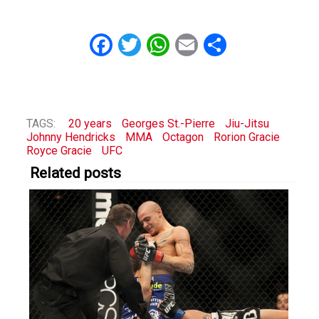
Facebook
Twitter
WhatsApp
Email
Share
TAGS:
20 years
Georges St.-Pierre
Jiu-Jitsu
Johnny Hendricks
MMA
Octagon
Rorion Gracie
Royce Gracie
UFC
Related posts