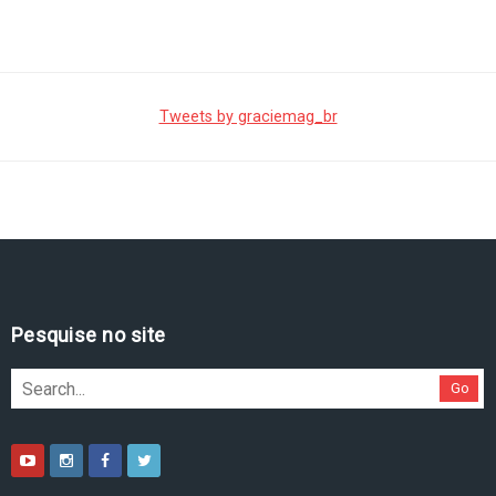
Tweets by graciemag_br
Pesquise no site
Go