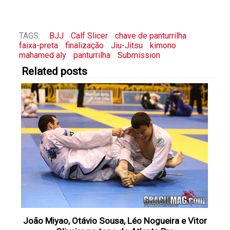
TAGS:
BJJ
Calf Slicer
chave de panturrilha
faixa-preta
finalização
Jiu-Jitsu
kimono
mahamed aly
panturrilha
Submission
Related posts
João Miyao, Otávio Sousa, Léo Nogueira e Vitor