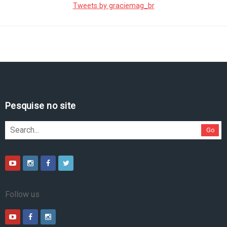
Tweets by graciemag_br
Pesquise no site
Go
Follow us