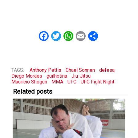
Facebook
Twitter
WhatsApp
Email
Share
TAGS:
Anthony Pettis
Chael Sonnen
defesa
Diego Moraes
guilhotina
Jiu-Jitsu
Maurício Shogun
MMA
UFC
UFC Fight Night
Related posts