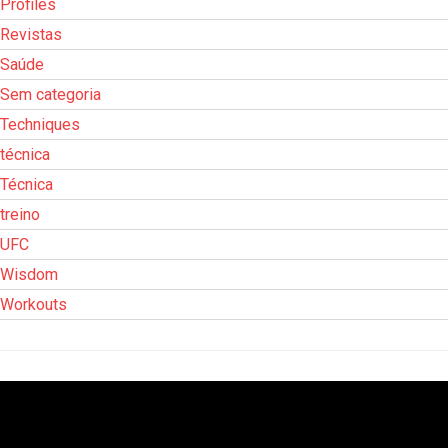
Profiles
Revistas
Saúde
Sem categoria
Techniques
técnica
Técnica
treino
UFC
Wisdom
Workouts
Tocador
de
vídeo