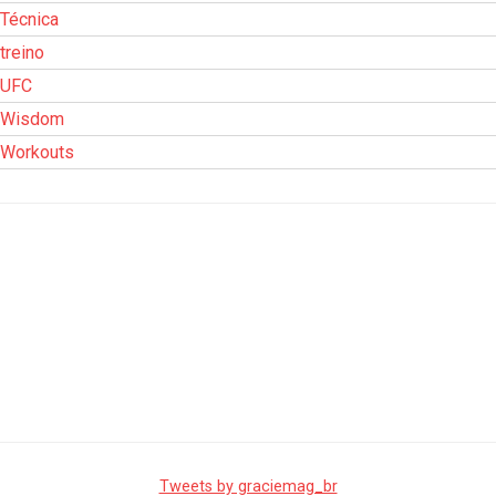
Técnica
treino
UFC
Wisdom
Workouts
Tweets by graciemag_br