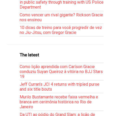
in public safety through training with US Police
Department
Como vencer um rival gigante? Rickson Gracie
nos ensinou
10 dicas de treino para você progredir de vez
no Jiu-Jitsu, com Gregor Gracie
The latest
Como lição aprendida com Carlson Gracie
conduziu Suyan Queiroz à vitória no BJJ Stars
19
Jeff Curran’s JCI 4 returns with tripled purse
and six title bouts
Murilo Bustamante recebe faixa vermelha e
branca em cerimônia histórica no Rio de
Janeiro
Da UTI ao pódio do Grand Slam: a lição de