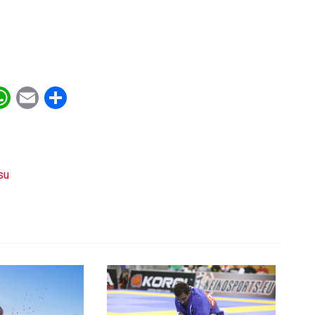
ebook
witter
WhatsApp
Email
Share
su