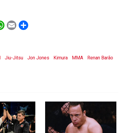
ebook
witter
WhatsApp
Email
Share
d
Jiu-Jitsu
Jon Jones
Kimura
MMA
Renan Barão