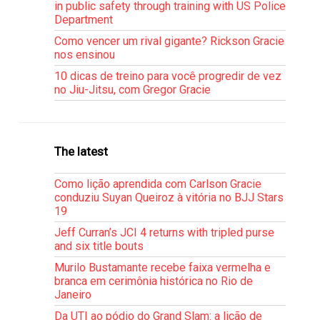
in public safety through training with US Police
Department
Como vencer um rival gigante? Rickson Gracie
nos ensinou
10 dicas de treino para você progredir de vez
no Jiu-Jitsu, com Gregor Gracie
The latest
Como lição aprendida com Carlson Gracie
conduziu Suyan Queiroz à vitória no BJJ Stars
19
Jeff Curran’s JCI 4 returns with tripled purse
and six title bouts
Murilo Bustamante recebe faixa vermelha e
branca em cerimônia histórica no Rio de
Janeiro
Da UTI ao pódio do Grand Slam: a lição de