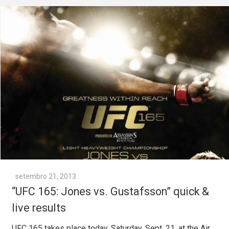
setembro 21, 2013
“UFC 165: Jones vs. Gustafsson” quick &
live results
UFC 165 takes place today, Saturday, Sept. 21, at the Air