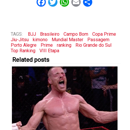
Facebook
Twitter
WhatsApp
Email
Share
TAGS:
BJJ
Brasileiro
Campo Bom
Copa Prime
Jiu-Jitsu
kimono
Mundial Master
Passagem
Porto Alegre
Prime
ranking
Rio Grande do Sul
Top Ranking
VIII Etapa
Related posts