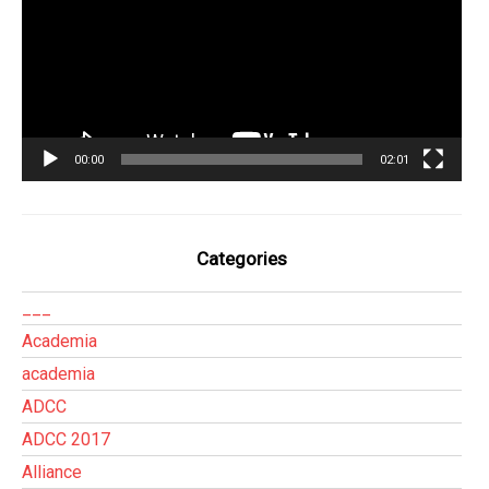
00:00
02:01
Categories
___
Academia
academia
ADCC
ADCC 2017
Alliance