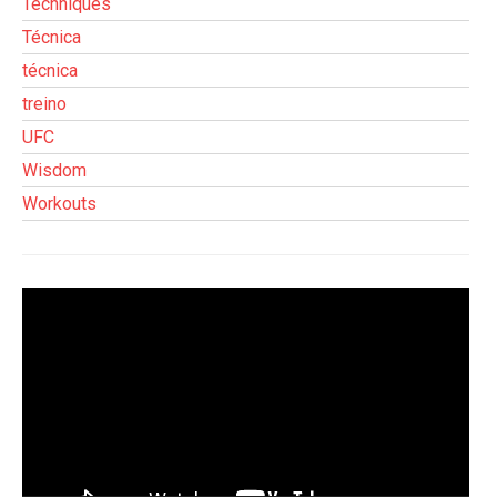
Techniques
Técnica
técnica
treino
UFC
Wisdom
Workouts
Tocador
de
vídeo