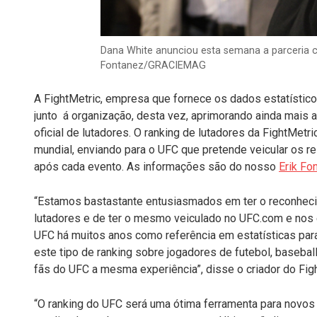
Dana White anunciou esta semana a parceria co
Fontanez/GRACIEMAG
A FightMetric, empresa que fornece os dados estatísticos
junto á organização, desta vez, aprimorando ainda mais a
oficial de lutadores. O ranking de lutadores da FightMetr
mundial, enviando para o UFC que pretende veicular os r
após cada evento. As informações são do nosso
Erik Fo
“Estamos bastastante entusiasmados em ter o reconhec
lutadores e de ter o mesmo veiculado no UFC.com e nos e
UFC há muitos anos como referência em estatísticas pa
este tipo de ranking sobre jogadores de futebol, basebal
fãs do UFC a mesma experiência”, disse o criador do Fig
“O ranking do UFC será uma ótima ferramenta para novo