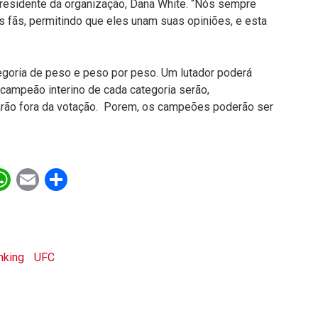
presidente da organização, Dana White. “Nós sempre
 fãs, permitindo que eles unam suas opiniões, e esta
ategoria de peso e peso por peso. Um lutador poderá
campeão interino de cada categoria serão,
arão fora da votação. Porem, os campeões poderão ser
ebook
witter
WhatsApp
Email
Share
nking
UFC