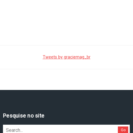
Tweets by graciemag_br
Pesquise no site
Go