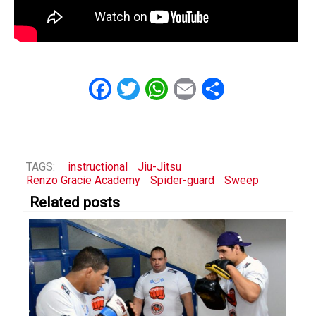
Facebook
Twitter
WhatsApp
Email
Share
TAGS:
instructional
Jiu-Jitsu
Renzo Gracie Academy
Spider-guard
Sweep
Related posts