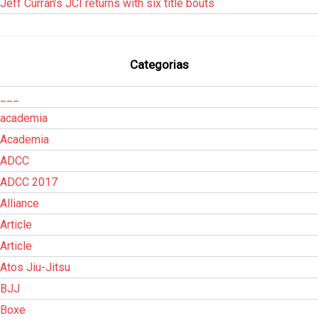
Jeff Curran’s JCI returns with six title bouts
Categorias
___
academia
Academia
ADCC
ADCC 2017
Alliance
Article
Article
Atos Jiu-Jitsu
BJJ
Boxe