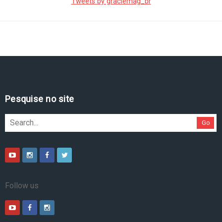
Tweets by graciemag_br
Pesquise no site
Go
Follow us