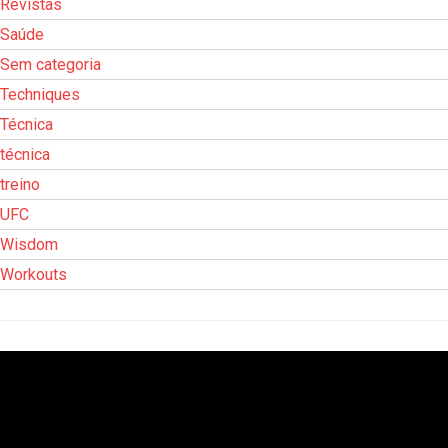
Revistas
Saúde
Sem categoria
Techniques
Técnica
técnica
treino
UFC
Wisdom
Workouts
Tocador
de
vídeo