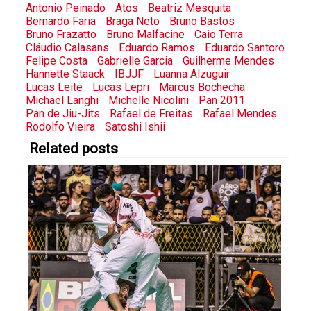
Antonio Peinado
Atos
Beatriz Mesquita
Bernardo Faria
Braga Neto
Bruno Bastos
Bruno Frazatto
Bruno Malfacine
Caio Terra
Cláudio Calasans
Eduardo Ramos
Eduardo Santoro
Felipe Costa
Gabrielle Garcia
Guilherme Mendes
Hannette Staack
IBJJF
Luanna Alzuguir
Lucas Leite
Lucas Lepri
Marcus Bochecha
Michael Langhi
Michelle Nicolini
Pan 2011
Pan de Jiu-Jits
Rafael de Freitas
Rafael Mendes
Rodolfo Vieira
Satoshi Ishii
Related posts