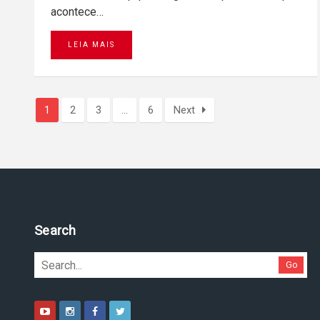
acontece…
LEIA MAIS
1
2
3
…
6
Next
Pesquise no site
Go