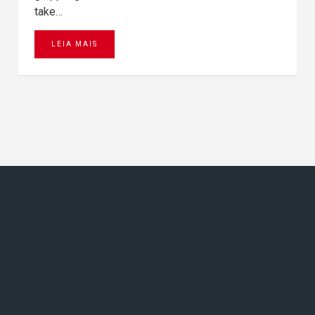
take…
LEIA MAIS