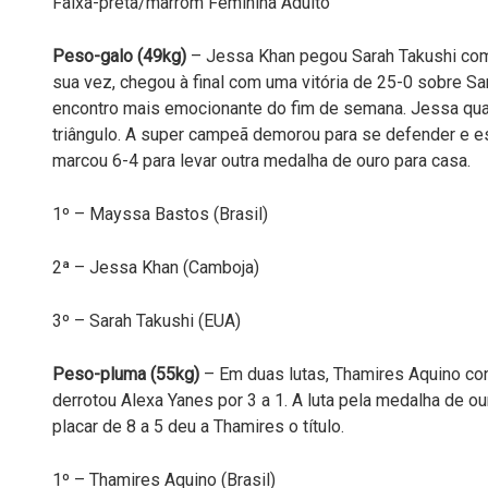
Faixa-preta/marrom Feminina Adulto
Peso-galo (49kg)
– Jessa Khan pegou Sarah Takushi com 
sua vez, chegou à final com uma vitória de 25-0 sobre Sar
encontro mais emocionante do fim de semana. Jessa 
triângulo. A super campeã demorou para se defender e es
marcou 6-4 para levar outra medalha de ouro para casa.
1º – Mayssa Bastos (Brasil)
2ª – Jessa Khan (Camboja)
3º – Sarah Takushi (EUA)
Peso-pluma (55kg)
– Em duas lutas, Thamires Aquino con
derrotou Alexa Yanes por 3 a 1. A luta pela medalha de our
placar de 8 a 5 deu a Thamires o título.
1º – Thamires Aquino (Brasil)