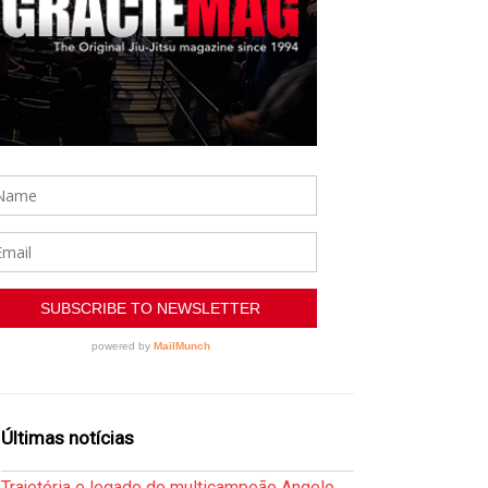
Últimas notícias
Trajetória e legado do multicampeão Angelo