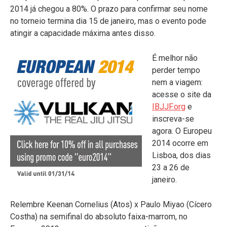
2014 já chegou a 80%. O prazo para confirmar seu nome
no torneio termina dia 15 de janeiro, mas o evento pode
atingir a capacidade máxima antes disso.
É melhor não
perder tempo
nem a viagem:
acesse o site da
IBJJF.org
e
inscreva-se
agora. O Europeu
2014 ocorre em
Lisboa, dos dias
23 a 26 de
janeiro.
Relembre Keenan Cornelius (Atos) x Paulo Miyao (Cícero
Costha) na semifinal do absoluto faixa-marrom, no