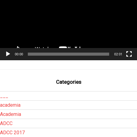
00:00
02:01
Categories
___
academia
Academia
ADCC
ADCC 2017